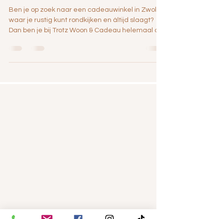
Ben je op zoek naar een cadeauwinkel in Zwolle
waar je rustig kunt rondkijken en áltijd slaagt?
Dan ben je bij Trotz Woon & Cadeau helemaal op
de juiste plek. In onze winkel in Stadshagen vind
je ontzettend veel leuks én unieks dankzij ons
shop-in-shop-concept. Naast onze eigen
selectie merken, vind je in onze cadeauwinkel
ook heel veel leuks van (lokale) makers. We
vertellen je graag meer!
Menu
CONTACT
Trotz Woon & Cadeau
Belvédèrelaan 107
8043 LW Zwolle
T:
0383376075
/0655161088
E:
info@trotz.shop