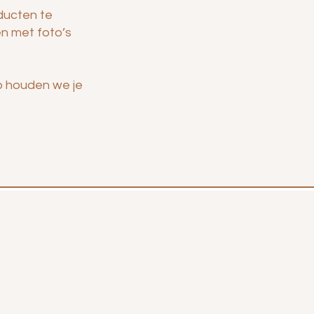
ducten te
en met foto’s
o houden we je
jden
0 uur -17.30 uur
0 uur -17.30 uur