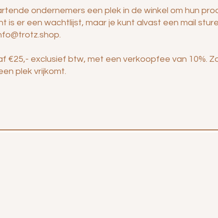
startende ondernemers een plek in de winkel om hun pro
 is er een wachtlijst, maar je kunt alvast een mail stur
nfo@trotz.shop
.
af €25,- exclusief btw, met een verkoopfee van 10%. Z
en plek vrijkomt.
CONTACT
Openingsti
Woensdag 13.0
Trotz Woon & Cadeau
Donderdag 10.0
Belvédèrelaan 107