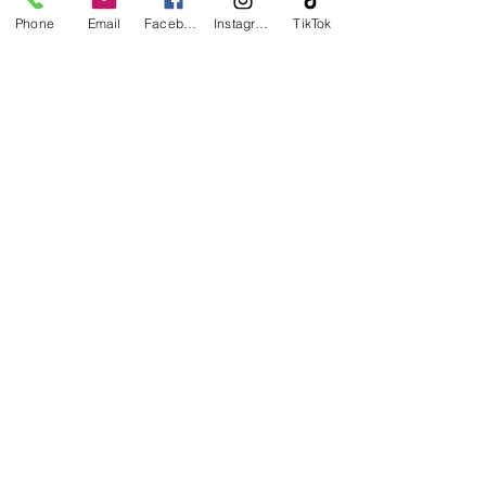
Trotz Woon & Cadeau
Phone
Email
Facebook
Instagram
TikTok
Belvédèrelaan 107
8043 LW Zwolle
T:
0383376075
/0655161088
E:
info@trotz.shop
Openingstijden
Woensdag 13.00 uur -17.30 uur
Donderdag 10.00 uur -17.30 uur
Vrijdag 10.00 uur -17.30 uur
Zaterdag 10.00 uur -17.30 uur
© 2020 Trotz Woon & Cadeau