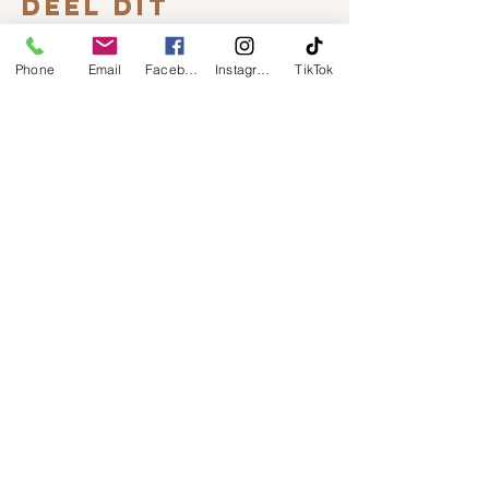
Deel dit
evenement
Phone
Email
Facebook
Instagram
TikTok
Menu
CONTACT
Trotz Woon & Cadeau
Belvédèrelaan 107
8043 LW Zwolle
T:
0383376075
/0655161088
E:
info@trotz.shop