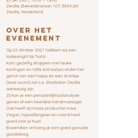
22 okt 2021, 18:00 – 19:00
Zwolle, Belvederelaan 107, 8043 LW
Zwolle, Nederland
Over het
evenement
Op 22 oktober 2021 hebben wij een 
ladiesnight bij Trotz!
Kom gezellig shoppen met leuke 
kortingen en toffe extraatjes onder het 
genot van een hapje en een drankje.
Deze avond zal o.a. Stadsalon Zwolle 
aanwezig zijn.
Zij kan je een persoonlijkhuidanalyse 
geven of een heerlijke handmassage.
Ook heeft zij mooie producten mee. 
Vegan, hypoallergeen en vooral heel 
goed voor je huid.
Bovendien ontvang je een goed gevulde 
goodiebag.