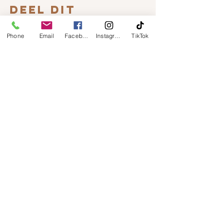
Deel dit
evenement
Phone
Email
Facebook
Instagram
TikTok
Menu
CONTACT
Trotz Woon & Cadeau
Belvédèrelaan 107
8043 LW Zwolle
T:
0383376075
/0655161088
E:
info@trotz.shop